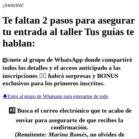
¡Atención!​
Te faltan 2 pasos para asegurar
tu entrada al taller Tus guías te
hablan:
nete al grupo de WhatsApp
donde compartiré
1️⃣
Ú
todos los detalles y el acceso anticipado a las
inscripciones 👉🏼 habrá sorpresas y BONUS
exclusivos para los primeros inscritos.
🔔Entro al grupo de Whatsapp para enterarme de todo
2️⃣ Busca el correo electrónico
que te acabo de
enviar para asegurarte de que recibes la
confirmación.
(Remitente:
Marina Romés
, no olvides de